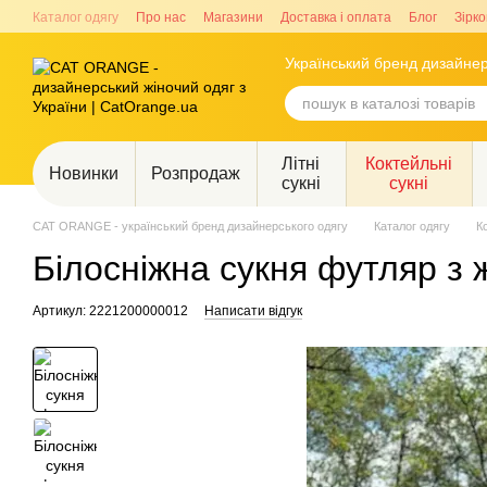
Перейти до основного контенту
Каталог одягу
Про нас
Магазини
Доставка і оплата
Блог
Зірко
Український бренд дизайнер
Літні
Коктейльні
Новинки
Розпродаж
сукні
сукні
CAT ORANGE - український бренд дизайнерського одягу
Каталог одягу
К
Білосніжна сукня футляр з 
Артикул: 2221200000012
Написати відгук