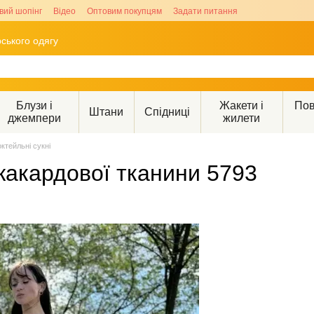
вий шопінг
Відео
Оптовим покупцям
Задати питання
ського одягу
Блузи і
Жакети і
Пов
Штани
Спідниці
джемпери
жилети
октейльні сукні
жакардової тканини 5793