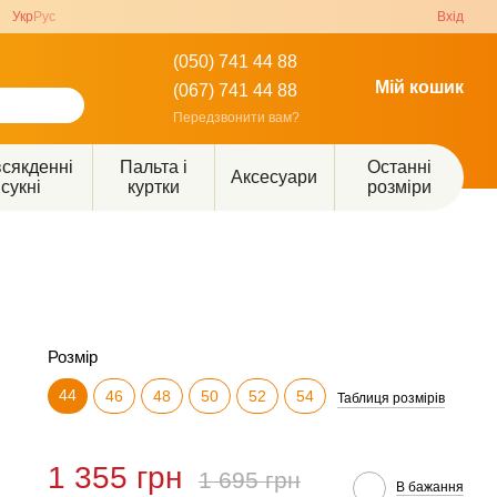
Укр
Рус
Вхід
(050) 741 44 88
Мій кошик
(067) 741 44 88
Передзвонити вам?
сякденні
Пальта і
Останні
Аксесуари
сукні
куртки
розміри
Розмір
44
46
48
50
52
54
Таблиця розмірів
1 355 грн
1 695 грн
В бажання