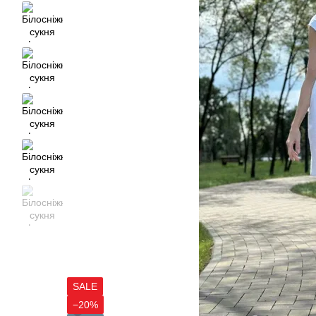
SALE
−20%