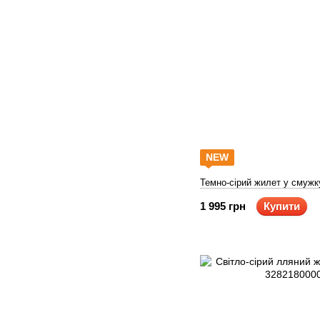
NEW
Темно-сірий жилет у смужку
1 995 грн
Купити