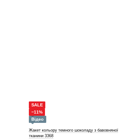
SALE
−11%
Відео
Жакет кольору темного шоколаду з бавовняної
тканини 3368