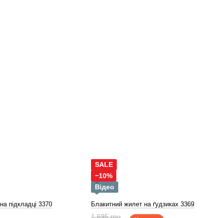
SALE
−10%
Відео
на підкладці 3370
Блакитний жилет на ґудзиках 3369
1 695 грн