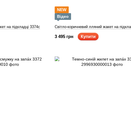
NEW
Відео
кет на підкладці 3374с
Світло-коричневий лляний жакет на підкла
3 495 грн
Купити