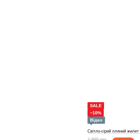
SALE
−10%
Відео
Світло-сірий лляний жилет 
1 995 грн