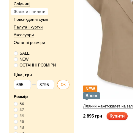
Спідниці
Жакети і жилети
Повсякденні сукні
Пальта і куртки
Аксесуари
Останні розміри
SALE
NEW
ОСТАННІ РОЗМІРИ
Ціна, грн
Від Ціна, грн
До Ціна, грн
ОК
NEW
Відео
Розмір
54
Лляний жакет-жилет на зап
42
2 895 грн
Купити
44
46
48