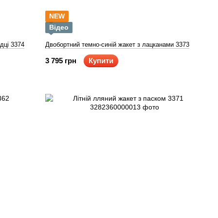
NEW
Відео
дці 3374
Двобортний темно-синій жакет з лацканами 3373
3 795 грн
Купити