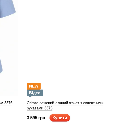
NEW
Відео
ом 3376
Світло-бежевий лляний жакет з акцентними
рукавами 3375
3 595 грн
Купити