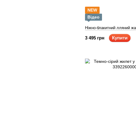
NEW
Відео
Ніжно-блакитний лляний жа
3 495 грн
Купити