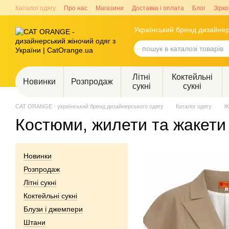
Перейти до основного контенту
Каталог одягу
Про нас
Магазини
Доставка і оплата
Блог
Зірко
Український бренд дизайнер
Літні
Коктейльні
Новинки
Розпродаж
сукні
сукні
CAT ORANGE - український бренд дизайнерського одягу
Каталог одягу
Ж
Костюми, жилети та жакет
Новинки
Розпродаж
Літні сукні
Коктейльні сукні
Блузи і джемпери
Штани