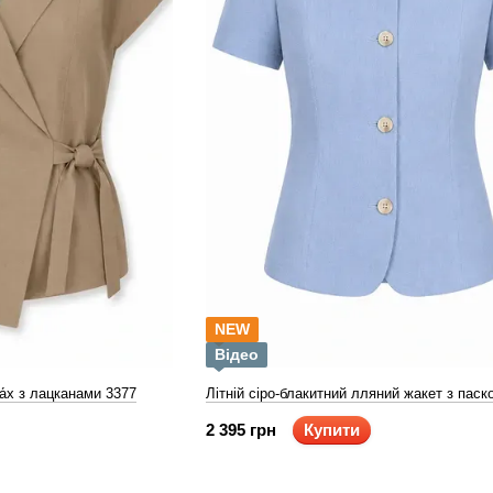
NEW
Відео
а́х з лацканами 3377
Літній сіро-блакитний лляний жакет з паск
2 395 грн
Купити