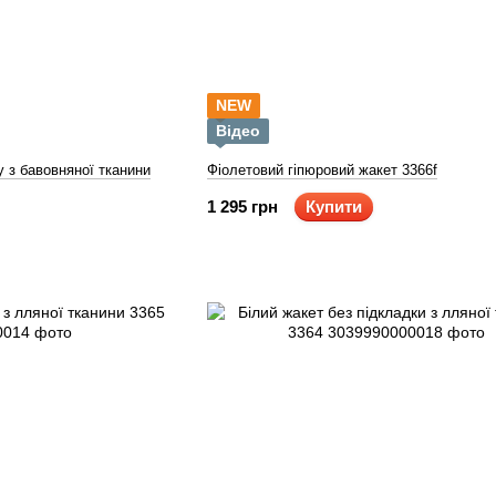
NEW
Відео
у з бавовняної тканини
Фіолетовий гіпюровий жакет 3366f
1 295 грн
Купити