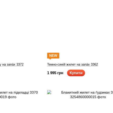
NEW
 на запа́х 3372
Темно-синій жилет на запа́х 3362
1 995 грн
Купити