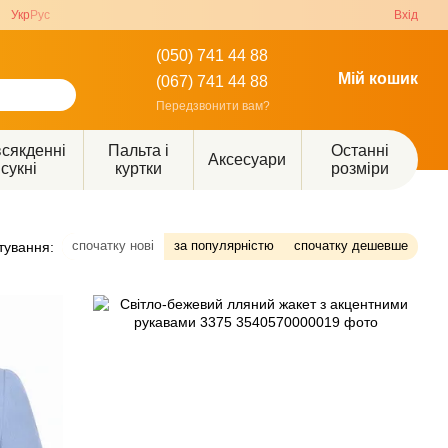
Укр
Рус
Вхід
(050) 741 44 88
Мій кошик
(067) 741 44 88
Передзвонити вам?
сякденні
Пальта і
Останні
Аксесуари
сукні
куртки
розміри
спочатку нові
за популярністю
спочатку дешевше
тування: