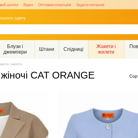
вий шопінг
Відео
Оптовим покупцям
Задати питання
ського одягу
Блузи і
Жакети і
Пов
Штани
Спідниці
джемпери
жилети
акети і жилети
и жіночі CAT ORANGE
Сор