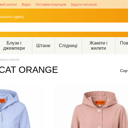
вий шопінг
Відео
Оптовим покупцям
Задати питання
ського одягу
Блузи і
Жакети і
Пов
Штани
Спідниці
джемпери
жилети
альта і куртки
ід CAT ORANGE
Сор