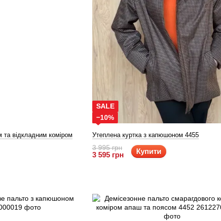
SALE
−10%
м та відкладним коміром
Утеплена куртка з капюшоном 4455
3 995 грн
Купити
3 595 грн