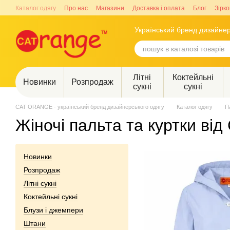
Перейти до основного контенту
Каталог одягу
Про нас
Магазини
Доставка і оплата
Блог
Зірко
Український бренд дизайнер
Літні
Коктейльні
Новинки
Розпродаж
сукні
сукні
CAT ORANGE - український бренд дизайнерського одягу
Каталог одягу
П
Жіночі пальта та куртки в
Новинки
Розпродаж
Літні сукні
Коктейльні сукні
Блузи і джемпери
Штани