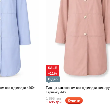
SALE
−11%
Відео
ом без підкладки 4460с
Плащ з капюшоном без підкладки кольору
серпанку 4460
1 895 грн
Купити
1 695 грн