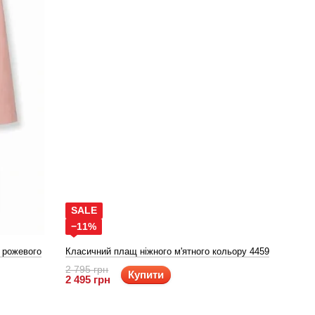
SALE
−11%
 рожевого
Класичний плащ ніжного м'ятного кольору 4459
2 795 грн
Купити
2 495 грн