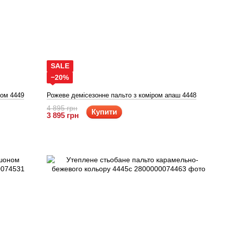
SALE
−20%
ном 4449
Рожеве демісезонне пальто з коміром апаш 4448
4 895 грн
Купити
3 895 грн