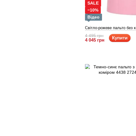
SALE
−10%
Відео
Світло-рожеве пальто без к
4 495 грн
Купити
4 045 грн