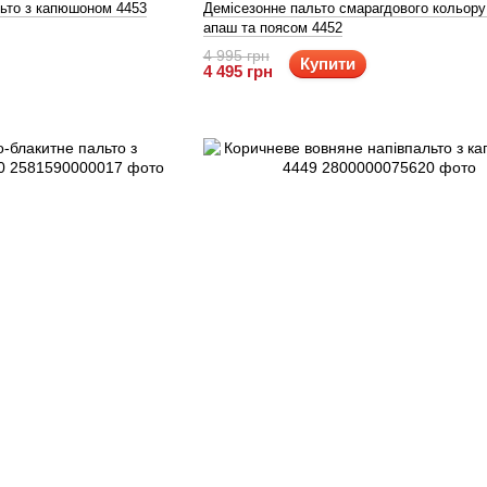
льто з капюшоном 4453
Демісезонне пальто смарагдового кольору
апаш та поясом 4452
4 995 грн
Купити
4 495 грн