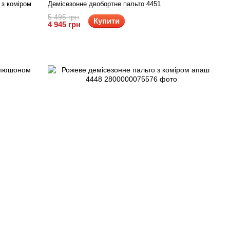
 з коміром
Демісезонне двобортне пальто 4451
5 495 грн
Купити
4 945 грн