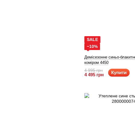
SALE
−10%
Демісезонне синьо-блакитн
коміром 4450
4 995 грн
Купити
4 495 грн