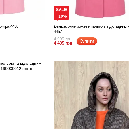
SALE
−10%
оміра 4458
Демісезонне рожеве пальто з відкладним 
4457
4 995 грн
Купити
4 495 грн