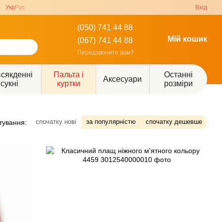
Укр
Рус
Вхід
(050) 741 44 88
Мій кошик
(067) 741 44 88
Передзвонити вам?
сякденні
Пальта і
Останні
Аксесуари
сукні
куртки
розміри
спочатку нові
за популярністю
спочатку дешевше
тування: