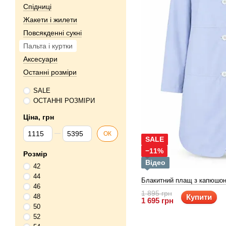
Спідниці
Жакети і жилети
Повсякденні сукні
Пальта і куртки
Аксесуари
Останні розміри
SALE
ОСТАННІ РОЗМІРИ
Ціна, грн
Від Ціна, грн
До Ціна, грн
ОК
SALE
−11%
Розмір
Відео
42
44
Блакитний плащ з капюшон
46
1 895 грн
Купити
48
1 695 грн
50
52