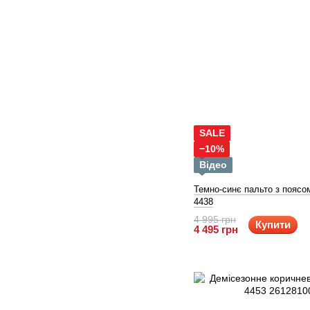
SALE
−10%
Відео
Темно-синє пальто з поясо
4438
4 995 грн
Купити
4 495 грн