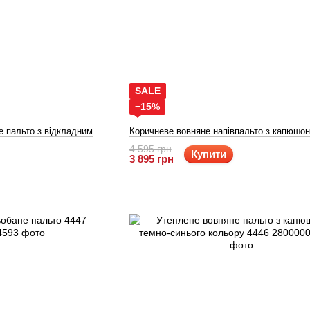
SALE
−15%
е пальто з відкладним
Коричневе вовняне напівпальто з капюшо
4 595 грн
Купити
3 895 грн