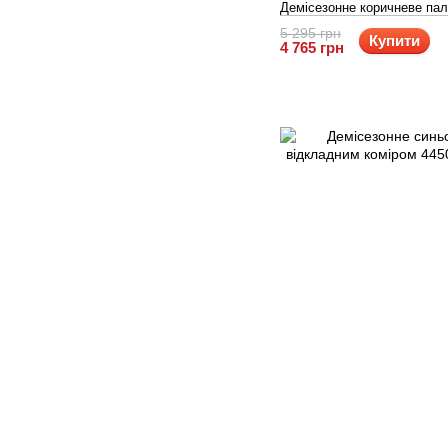
Демісезонне коричневе па
5 295 грн
Купити
4 765 грн