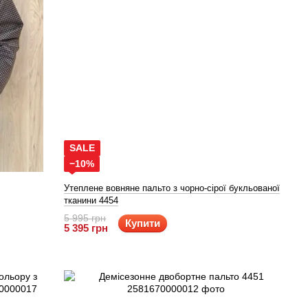
SALE
−10%
Утеплене вовняне пальто з чорно-сірої букльованої
тканини 4454
5 995 грн
Купити
5 395 грн