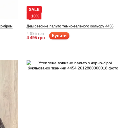
SALE
−10%
коміром
Демісезонне пальто темно-зеленого кольору 4456
4 995 грн
Купити
4 495 грн