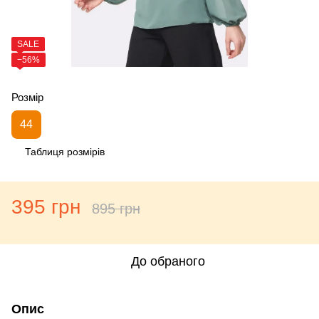
SALE
−56%
Розмір
44
Таблиця розмірів
395 грн
895 грн
До обраного
Опис