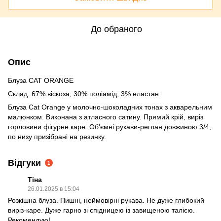
До обраного
Опис
Блуза CAT ORANGE
Склад: 67% віскоза, 30% поліамід, 3% еластан
Блуза Cat Orange у молочно-шоколадних тонах з акварельним
малюнком. Виконана з атласного сатину. Прямий крій, виріз
горловини фігурне каре. Об'ємні рукави-реглан довжиною 3/4,
по низу призібрані на резинку.
Відгуки
1
Тіна
26.01.2025 в 15:04
Розкішна блуза. Пишні, неймовірні рукава. Не дуже глибокий
виріз-каре. Дуже гарно зі спідницею із завищеною талією.
Рекомендую!