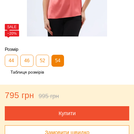
SALE
−20%
Розмір
44
46
52
54
Таблиця розмірів
795 грн
995 грн
Купити
Замовити швидко