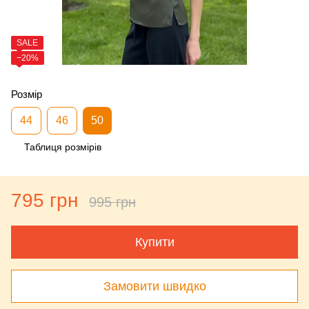
SALE
−20%
Розмір
44
46
50
Таблиця розмірів
795 грн
995 грн
Купити
Замовити швидко