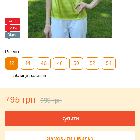
SALE
−20%
Відео
Розмір
42
44
46
48
50
52
54
Таблиця розмірів
795 грн
995 грн
Купити
Замовити швидко