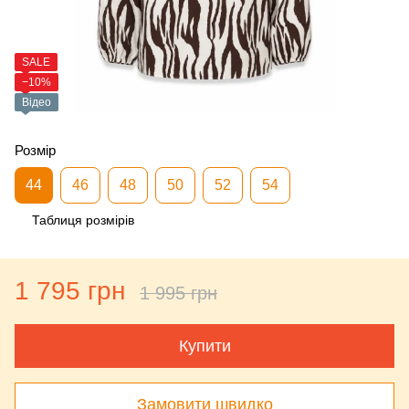
SALE
−10%
Відео
Розмір
44
46
48
50
52
54
Таблиця розмірів
1 795 грн
1 995 грн
Купити
Замовити швидко