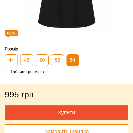
NEW
Розмір
44
46
50
52
54
Таблиця розмірів
995 грн
Купити
Замовити швидко