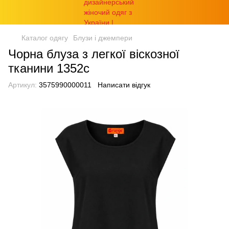
Каталог одягу
Блузи і джемпери
Чорна блуза з легкої віскозної
тканини 1352с
Артикул:
3575990000011
Написати відгук