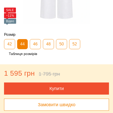
SALE
−11%
Відео
Розмір
42
44
46
48
50
52
Таблиця розмірів
1 595 грн
1 795 грн
Купити
Замовити швидко