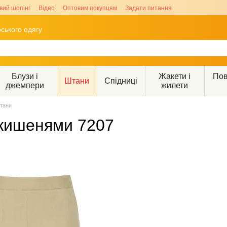
вий шопінг
Відео
Оптовим покупцям
Задати питання
ського одягу
Блузи і
Жакети і
Пов
Штани
Спідниці
джемпери
жилети
тани
 кишенями 7207