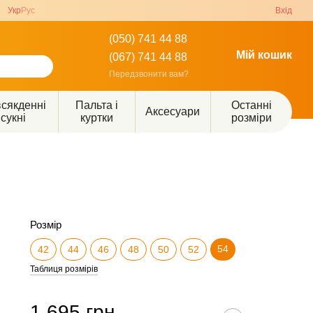
Укр
Рус
Вхід
(050) 741 44 88
Мій кошик
(067) 741 44 88
Передзвонити вам?
сякденні
Пальта і
Останні
Аксесуари
сукні
куртки
розміри
Розмір
54
42
44
46
48
50
52
Таблиця розмірів
1 695 грн