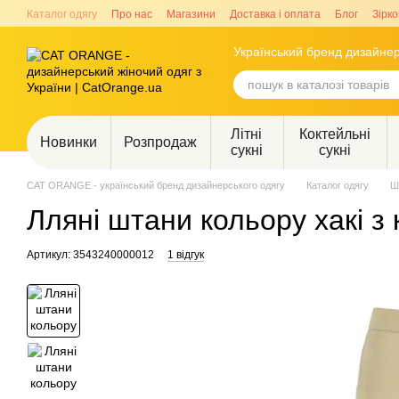
Перейти до основного контенту
Каталог одягу
Про нас
Магазини
Доставка і оплата
Блог
Зірко
Український бренд дизайнер
Літні
Коктейльні
Новинки
Розпродаж
сукні
сукні
CAT ORANGE - український бренд дизайнерського одягу
Каталог одягу
Ш
Лляні штани кольору хакі з
Артикул: 3543240000012
1 відгук