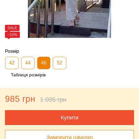
SALE
−10%
Розмір
42
44
46
52
Таблиця розмірів
985 грн
1 095 грн
Купити
Замовити швидко