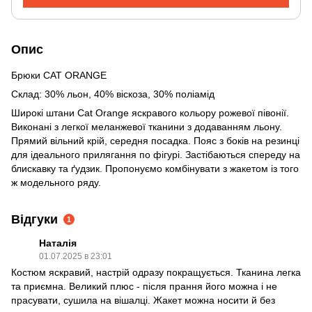
Опис
Брюки CAT ORANGE
Склад: 30% льон, 40% віскоза, 30% поліамід
Широкі штани Cat Orange яскравого кольору рожевої півонії.
Виконані з легкої меланжевої тканини з додаванням льону.
Прямий вільний крій, середня посадка. Пояс з боків на резинці
для ідеального прилягання по фігурі. Застібаються спереду на
блискавку та ґудзик. Пропонуємо комбінувати з жакетом із того
ж модельного ряду.
Відгуки
1
Наталія
01.07.2025 в 23:01
Костюм яскравий, настрій одразу покращується. Тканина легка
та приємна. Великий плюс - після прання його можна і не
прасувати, сушила на вішалці. Жакет можна носити й без