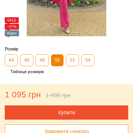
SALE
−27%
Відео
Розмір
44
46
48
50
52
54
Таблиця розмірів
1 095 грн
1 495 грн
Купити
Замовити швидко