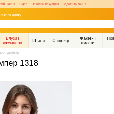
вий шопінг
Відео
Оптовим покупцям
Задати питання
ського одягу
Блузи і
Жакети і
Пов
Штани
Спідниці
джемпери
жилети
лузи і джемпери
мпер 1318