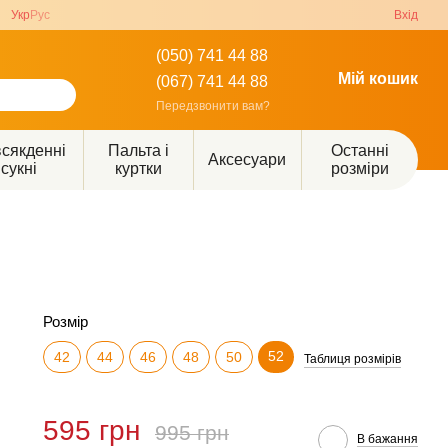
Укр
Рус
Вхід
(050) 741 44 88
Мій кошик
(067) 741 44 88
Передзвонити вам?
сякденні
Пальта і
Останні
Аксесуари
сукні
куртки
розміри
Розмір
52
42
44
46
48
50
Таблиця розмірів
595 грн
995 грн
В бажання