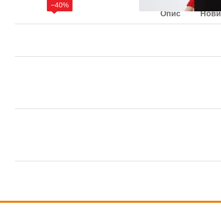
−40%
Опис
Нови