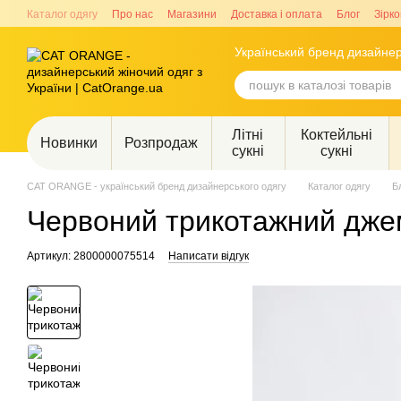
Перейти до основного контенту
Каталог одягу
Про нас
Магазини
Доставка і оплата
Блог
Зірко
Український бренд дизайнер
Літні
Коктейльні
Новинки
Розпродаж
сукні
сукні
CAT ORANGE - український бренд дизайнерського одягу
Каталог одягу
Б
Червоний трикотажний дже
Артикул: 2800000075514
Написати відгук