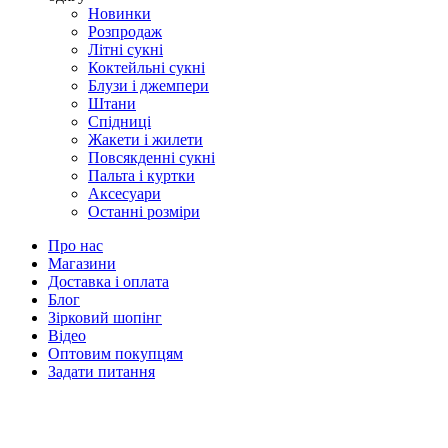
Новинки
Розпродаж
Літні сукні
Коктейльні сукні
Блузи і джемпери
Штани
Спідниці
Жакети і жилети
Повсякденні сукні
Пальта і куртки
Аксесуари
Останні розміри
Про нас
Магазини
Доставка і оплата
Блог
Зірковий шопінг
Відео
Оптовим покупцям
Задати питання