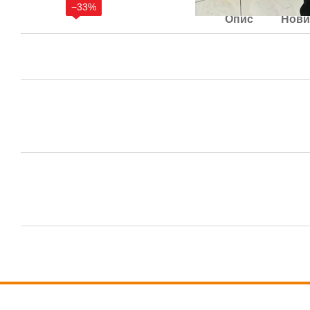
−33%
Опис
Нови