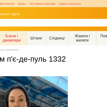
вий шопінг
Відео
Оптовим покупцям
Задати питання
ського одягу
Блузи і
Жакети і
Пов
Штани
Спідниці
джемпери
жилети
лузи і джемпери
 п'є-де-пуль 1332