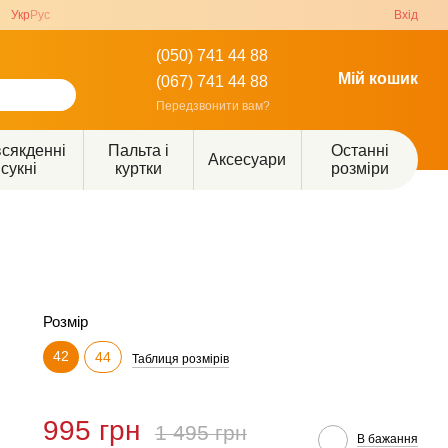
Укр
Рус
Вхід
(050) 741 44 88
Мій кошик
(067) 741 44 88
Передзвонити вам?
сякденні
Пальта і
Останні
Аксесуари
сукні
куртки
розміри
Розмір
42
44
Таблиця розмірів
995 грн
1 495 грн
В бажання