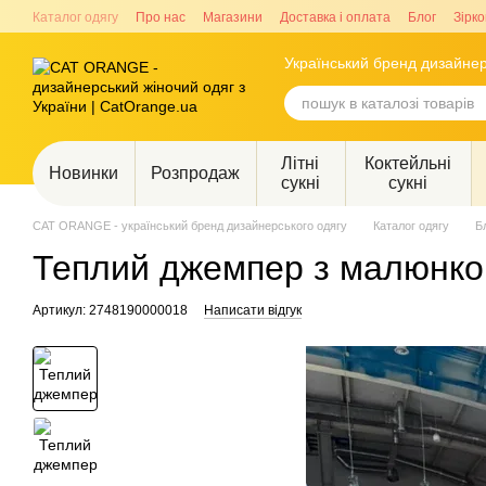
Перейти до основного контенту
Каталог одягу
Про нас
Магазини
Доставка і оплата
Блог
Зірко
Український бренд дизайнер
Літні
Коктейльні
Новинки
Розпродаж
сукні
сукні
CAT ORANGE - український бренд дизайнерського одягу
Каталог одягу
Б
Теплий джемпер з малюнком
Артикул: 2748190000018
Написати відгук