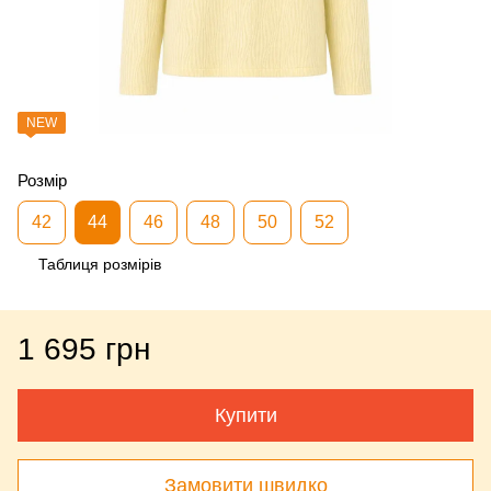
NEW
Розмір
42
44
46
48
50
52
Таблиця розмірів
1 695 грн
Купити
Замовити швидко