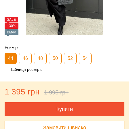
SALE
−30%
Відео
Розмір
44
46
48
50
52
54
Таблиця розмірів
1 395 грн
1 995 грн
Купити
Замовити швидко