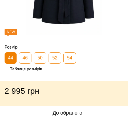
NEW
Розмір
44
46
50
52
54
Таблиця розмірів
2 995 грн
До обраного