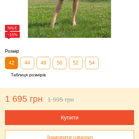
SALE
−15%
Розмір
42
44
48
50
52
54
Таблиця розмірів
1 695 грн
1 995 грн
Купити
Замовити швидко