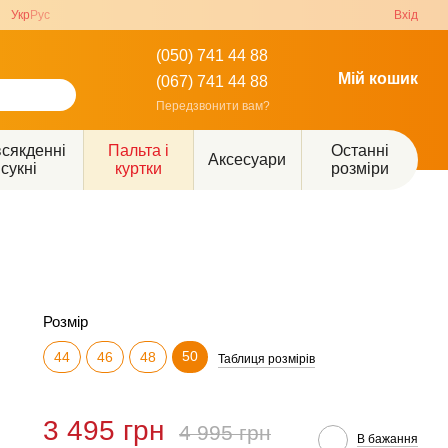
Укр
Рус
Вхід
(050) 741 44 88
Мій кошик
(067) 741 44 88
Передзвонити вам?
сякденні
Пальта і
Останні
Аксесуари
сукні
куртки
розміри
Розмір
50
44
46
48
Таблиця розмірів
3 495 грн
4 995 грн
В бажання