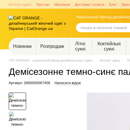
Перейти до основного контенту
Каталог одягу
Про нас
Магазини
Доставка і оплата
Блог
Зірко
Український бренд дизайнер
Літні
Коктейльні
Новинки
Розпродаж
сукні
сукні
CAT ORANGE - український бренд дизайнерського одягу
Каталог одягу
П
Демісезонне темно-синє па
Артикул: 2800000067458
Написати відгук