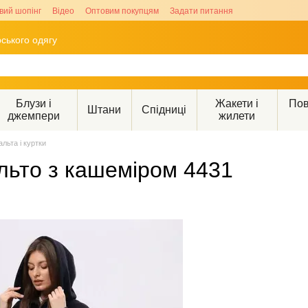
вий шопінг
Відео
Оптовим покупцям
Задати питання
ського одягу
Блузи і
Жакети і
Пов
Штани
Спідниці
джемпери
жилети
альта і куртки
льто з кашеміром 4431