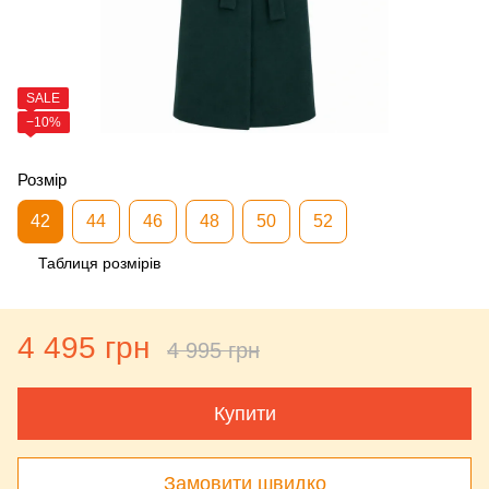
SALE
−10%
Розмір
42
44
46
48
50
52
Таблиця розмірів
4 495 грн
4 995 грн
Купити
Замовити швидко