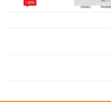
−30%
Опис
Нови