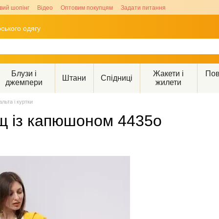
вий шопінг
Відео
Оптовим покупцям
Задати питання
ського одягу
Блузи і
Жакети і
Пов
Штани
Спідниці
джемпери
жилети
альта і куртки
щ із капюшоном 4435о