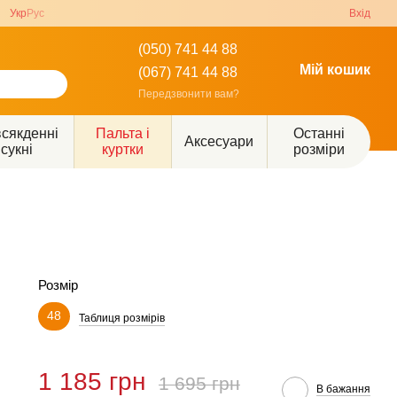
Укр
Рус
Вхід
(050) 741 44 88
Мій кошик
(067) 741 44 88
Передзвонити вам?
сякденні
Пальта і
Останні
Аксесуари
сукні
куртки
розміри
Розмір
48
Таблиця розмірів
1 185 грн
1 695 грн
В бажання