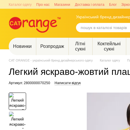
Перейти до основного контенту
Каталог одягу
Про нас
Магазини
Доставка і оплата
Блог
Зірко
Український бренд дизайнер
Літні
Коктейльні
Новинки
Розпродаж
сукні
сукні
CAT ORANGE - український бренд дизайнерського одягу
Каталог одягу
П
Легкий яскраво-жовтий пла
Артикул: 2800000070250
Написати відгук