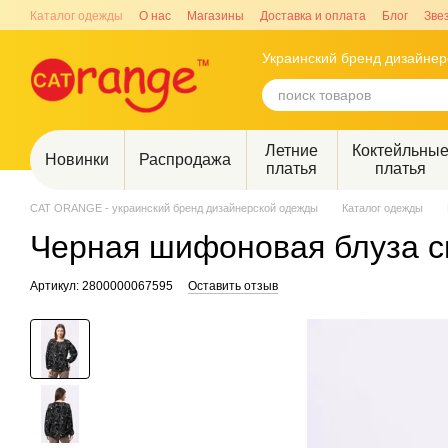
Перейти к основному контенту
Каталог одежды
О нас
Магазины
Доставка и оплата
Блог
Зве
Украинский бренд дизайне
Летние
Коктейльны
Новинки
Распродажа
платья
платья
CAT ORANGE - украинский бренд дизайнерской одежды
Каталог одежды
Черная шифоновая блуза с
Артикул: 2800000067595
Оставить отзыв