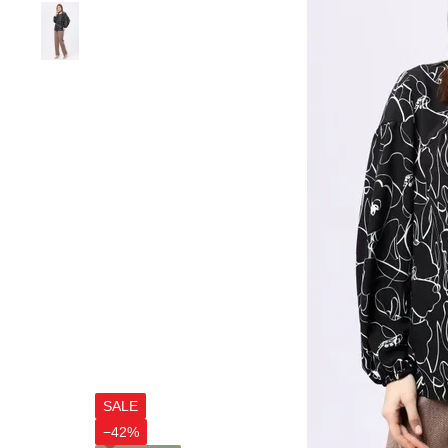
SALE
−42%