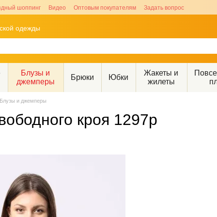
здный шоппинг
Видео
Оптовым покупателям
Задать вопрос
рской одежды
е
Блузы и
Жакеты и
Повс
Брюки
Юбки
джемперы
жилеты
п
Блузы и джемперы
вободного кроя 1297р