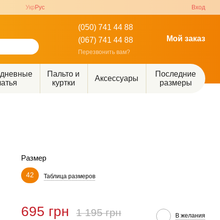
Укр
Рус
Вход
(050) 741 44 88
Мой заказ
(067) 741 44 88
Перезвонить вам?
едневные
Пальто и
Последние
Аксессуары
латья
куртки
размеры
Размер
42
Таблица размеров
695 грн
1 195 грн
В желания