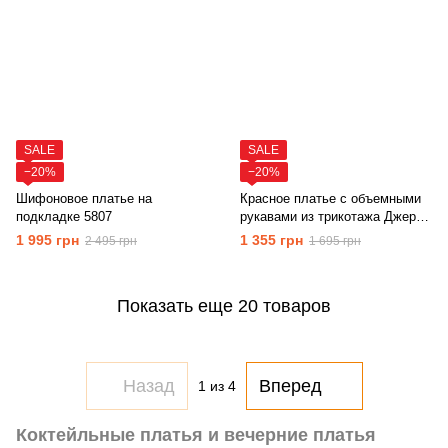
SALE
SALE
−20%
−20%
Шифоновое платье на
Красное платье с объемными
подкладке 5807
рукавами из трикотажа Джерси
5806
1 995 грн
1 355 грн
2 495 грн
1 695 грн
Показать еще 20 товаров
Назад
Вперед
1
из 4
Коктейльные платья и вечерние платья