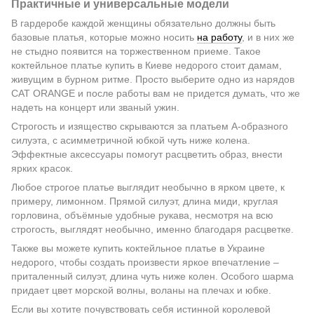
Практичные и универсальные модели
В гардеробе каждой женщины обязательно должны быть
базовые платья, которые можно носить
на работу
, и в них же
не стыдно появится на торжественном приеме. Такое
коктейльное платье купить в Киеве недорого стоит дамам,
живущим в бурном ритме. Просто выберите одно из нарядов
CAT ORANGE и после работы вам не придется думать, что же
надеть на концерт или званый ужин.
Строгость и изящество скрываются за платьем А-образного
силуэта, с асимметричной юбкой чуть ниже колена.
Эффектные аксессуары помогут расцветить образ, внести
ярких красок.
Любое строгое платье выглядит необычно в ярком цвете, к
примеру, лимонном. Прямой силуэт, длина миди, круглая
горловина, объёмные удобные рукава, несмотря на всю
строгость, выглядят необычно, именно благодаря расцветке.
Также вы можете купить коктейльное платье в Украине
недорого, чтобы создать произвести яркое впечатление –
приталенный силуэт, длина чуть ниже колен. Особого шарма
придает цвет морской волны, воланы на плечах и юбке.
Если вы хотите почувствовать себя истинной королевой