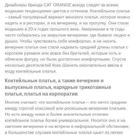
Дизайнеры бренда CAT ORANGE всегда следят за всеми
модными тенденциями цветов и оттенков. Коктейльное платье
– самый популярный вариант женского платья, которое можно
надеть и в ресторан, и на вечеринку, и на прогулку. Они стали
модными в 20-х годах прошлого века. Американки в те годы
часто собирались на закрытые вечеринки, где бывало людно и
душно. Чтобы чувствовать себя комфортно, и не носить
вечерние платья они стали надевать средней длины платья с
коротким рукавом или вовсе без бретелей, которые хоть и
облегали фигуру, но были достаточно комфортными. Спустя
несколько десятилетий Коко Шанель окончательно ввела в
моду коктейльные платья.
Коктейльные платья, а также вечерние и
выпускные платья, нарядные трикотажные
платья, платья на корпоратив
Многие считают, что коктейльное платье – это нечто среднее
между строгой классикой или роскошным вечерним платьем.
Но есть между ними и более значительные отличия:
коктейльное платье более универсальное. Носится оно и на
светские вечеринки и на встречи в неформальной обстановке;
в большинстве случаев коктейльные платья шьют из легких