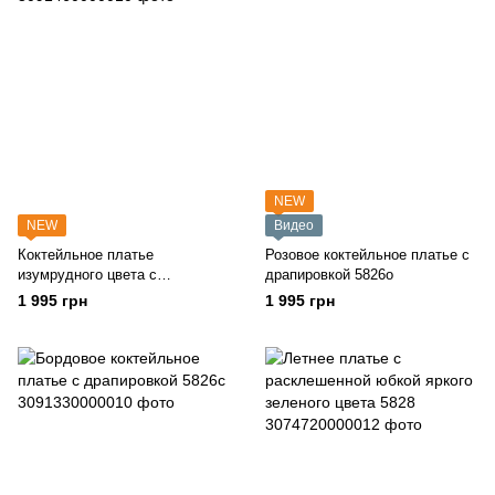
NEW
NEW
Видео
Коктейльное платье
Розовое коктейльное платье с
изумрудного цвета с
драпировкой 5826о
драпировкой 5826з
1 995 грн
1 995 грн