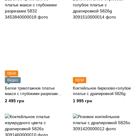
NEW
Видео
NEW
Белое трикотажное платье
Коктейльное бирюзово-голубое
макси с глубокими разрезами
платье с драпировкой 5826g
5832
2 495 грн
1 995 грн