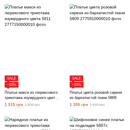
SALE
SALE
−20%
−20%
Платье макси из люрексового
Платье цвета розовой сирени
трикотажа изумрудного цвета
из бархатистой ткани 5809
5811
1 515 грн
1 355 грн
1 895 грн
1 695 грн