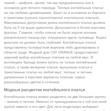
тканей – шифона, шелка, так как предназначены они в
основном для летнего периода. Теплые коктейльные платья
не так любимы дизайнерами. Шьют их в основном из бархата
и трикотажа (
купить трикотажное коктельное платье
).
Максимально допустимая длина коктейльного платья должна
быть на 5 см выше щиколотки. Допускаются и более короткие
фасоны. Главное, чтобы платье не было короче кончика
указательного пальца рук, опущенных вдоль туловища. Вырез
декольте не должен быть глубоким. Коктейльные платья
представлены полукруглым вырезом либо драпированы в
области груди. Модный дом CAT ORANGE предоставляет
широкий выбор коктейльных платьев на любой вкус. В
коллекциях бренда можно купить не только коктейльные
платья, а также вечерние платья, выпускные платья и
трикотажные платья на любой вкус: теплые, и летние,
удлиненные и короткие варианты платьев, самых
разнообразных цветов и оттенков.
Модные расцветки коктейльного платья
Коктейльные платья можно разделить на две большие группы
– зимние и летние. Именно от принадлежности к той или иной
группе зависит и его цвет. Для лета модельеры выбирают