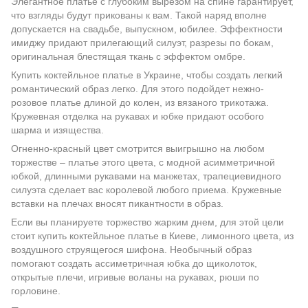
Элегантное платье с глубоким вырезом на спине гарантирует,
что взгляды будут прикованы к вам. Такой наряд вполне
допускается на свадьбе, выпускном, юбилее. Эффектности
имиджу придают прилегающий силуэт, разрезы по бокам,
оригинальная блестящая ткань с эффектом омбре.
Купить коктейльное платье в Украине, чтобы создать легкий
романтический образ легко. Для этого подойдет нежно-
розовое платье длиной до колен, из вязаного трикотажа.
Кружевная отделка на рукавах и юбке придают особого
шарма и изящества.
Огненно-красный цвет смотрится выигрышно на любом
торжестве – платье этого цвета, с модной асимметричной
юбкой, длинными рукавами на манжетах, трапециевидного
силуэта сделает вас королевой любого приема. Кружевные
вставки на плечах вносят пикантности в образ.
Если вы планируете торжество жарким днем, для этой цели
стоит купить коктейльное платье в Киеве, лимонного цвета, из
воздушного струящегося шифона. Необычный образ
помогают создать ассиметричная юбка до щиколоток,
открытые плечи, игривые воланы на рукавах, рюши по
горловине.