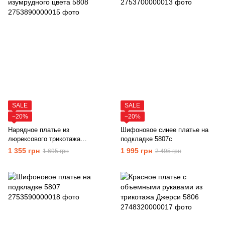
SALE
SALE
−20%
−20%
Нарядное платье из
Шифоновое синее платье на
люрексового трикотажа
подкладке 5807с
изумрудного цвета 5808
1 355 грн
1 995 грн
1 695 грн
2 495 грн