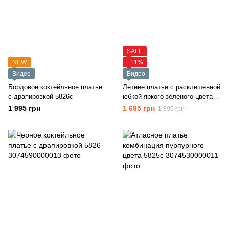
SALE
NEW
−11%
Видео
Видео
Бордовое коктейльное платье
Летнее платье с расклешенной
с драпировкой 5826с
юбкой яркого зеленого цвета
5828
1 995 грн
1 695 грн
1 895 грн