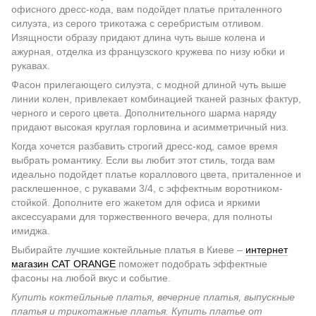
офисного дресс-кода, вам подойдет платье приталенного
силуэта, из серого трикотажа с серебристым отливом.
Изящности образу придают длина чуть выше колена и
ажурная, отделка из французского кружева по низу юбки и
рукавах.
Фасон прилегающего силуэта, с модной длиной чуть выше
линии колен, привлекает комбинацией тканей разных фактур,
черного и серого цвета. Дополнительного шарма наряду
придают высокая круглая горловина и асимметричный низ.
Когда хочется разбавить строгий дресс-код, самое время
выбрать романтику. Если вы любит этот стиль, тогда вам
идеально подойдет платье кораллового цвета, приталенное и
расклешенное, с рукавами 3/4, с эффектным воротником-
стойкой. Дополните его жакетом для офиса и яркими
аксессуарами для торжественного вечера, для полноты
имиджа.
Выбирайте лучшие коктейльные платья в Киеве –
интернет
магазин CAT ORANGE
поможет подобрать эффектные
фасоны на любой вкус и событие.
Купить коктейльные платья, вечерние платья, выпускные
платья и трикотажные платья. Купить платье от