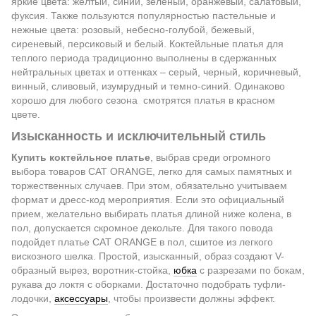
яркие цвета: желтый, синий, зеленый, оранжевый, салатовый,
фуксия. Также пользуются популярностью пастельные и
нежные цвета: розовый, небесно-голубой, бежевый,
сиреневый, персиковый и белый. Коктейльные платья для
теплого периода традиционно выполнены в сдержанных
нейтральных цветах и оттенках – серый, черный, коричневый,
винный, сливовый, изумрудный и темно-синий. Одинаково
хорошо для любого сезона смотрятся платья в красном
цвете.
Изысканность и исключительный стиль
Купить коктейльное платье
, выбрав среди огромного
выбора товаров CAT ORANGE, легко для самых памятных и
торжественных случаев. При этом, обязательно учитываем
формат и дресс-код мероприятия. Если это официальный
прием, желательно выбирать платья длиной ниже колена, в
пол, допускается скромное декольте. Для такого повода
подойдет платье CAT ORANGE в пол, сшитое из легкого
вискозного шелка. Простой, изысканный, образ создают V-
образный вырез, воротник-стойка,
юбка
с разрезами по бокам,
рукава до локтя с оборками. Достаточно подобрать туфли-
лодочки,
аксессуары
, чтобы произвести должны эффект.