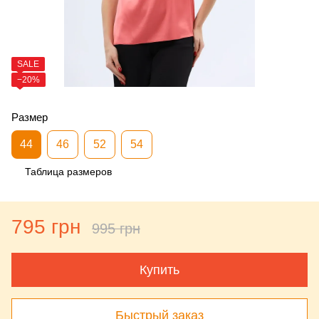
SALE
−20%
Размер
44
46
52
54
Таблица размеров
795 грн
995 грн
Купить
Быстрый заказ