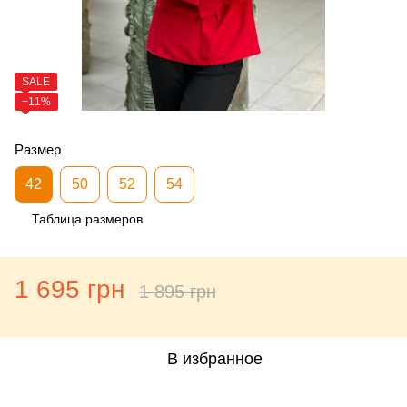
SALE
−11%
Размер
42
50
52
54
Таблица размеров
1 695 грн
1 895 грн
В избранное