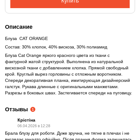
Купить
Описание
Блуза CAT ORANGE
Состав: 30% хлопок, 40% вискоза, 30% полиамид
Блуза Cat Orange яркого красного цвета из ткани с
фактурной жатой структурой. Выполнена из натуральной
вискозной ткани с добавлением хлопка. Прямой свободный
крой. Круглый вырез горловины с отложным воротником.
Спереди декоративная планка, имитирующая дизайнерский
галстук. Рукава длинные с оригинальными манжетами.
Разрезы в боковых швах. Застегивается спереди на пуговицу.
Отзывы
1
Крістіна
06.04.2026 в 12:28
Брала блузу для роботи. Дуже зручна, не тягне в плечах і не
виглядає занадто офіційно. Після прання форма залишилась