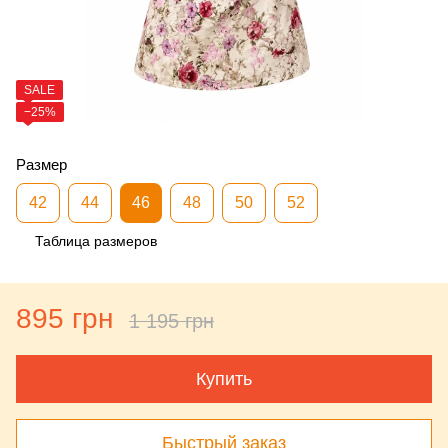
SALE
−25%
Размер
42
44
46
48
50
52
Таблица размеров
895 грн
1 195 грн
Купить
Быстрый заказ