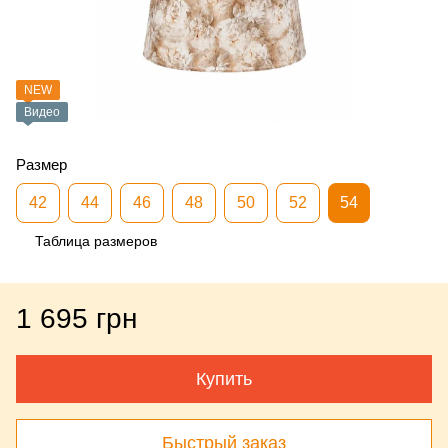
NEW
Видео
Размер
42
44
46
48
50
52
54
Таблица размеров
1 695 грн
Купить
Быстрый заказ