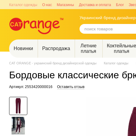
Перейти к основному контенту
Каталог одежды
О нас
Магазины
Доставка и оплата
Блог
Зве
Украинский бренд дизайне
Летние
Коктейльны
Новинки
Распродажа
платья
платья
CAT ORANGE - украинский бренд дизайнерской одежды
Каталог одежды
Бордовые классические бр
Артикул: 2553420000016
Оставить отзыв