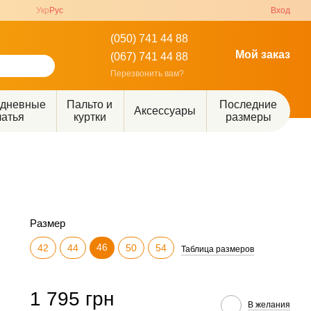
Укр
Рус
Вход
(050) 741 44 88
Мой заказ
(067) 741 44 88
Перезвонить вам?
едневные
Пальто и
Последние
Аксессуары
латья
куртки
размеры
Размер
46
42
44
50
54
Таблица размеров
1 795 грн
В желания