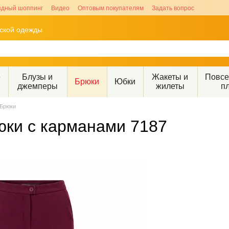
здный шоппинг
Видео
Оптовым покупателям
Задать вопрос
рской одежды
е
Блузы и
Жакеты и
Повс
Брюки
Юбки
джемперы
жилеты
п
Брюки
юки с карманами 7187