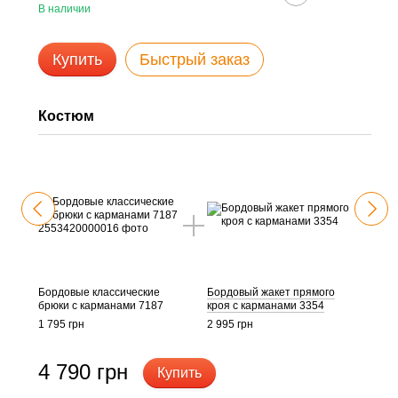
В наличии
Купить
Быстрый заказ
Костюм
Ком
Бордовые классические
Бордовый жакет прямого
Борд
брюки с карманами 7187
кроя с карманами 3354
клас
брюк
1 795 грн
2 995 грн
карм
1 795
4 790 грн
Купить