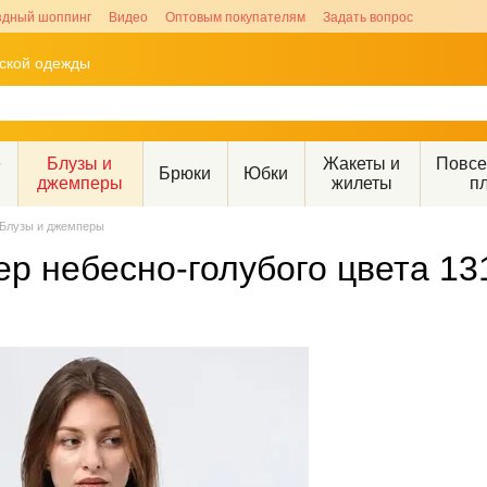
здный шоппинг
Видео
Оптовым покупателям
Задать вопрос
рской одежды
е
Блузы и
Жакеты и
Повс
Брюки
Юбки
джемперы
жилеты
п
Блузы и джемперы
р небесно-голубого цвета 13