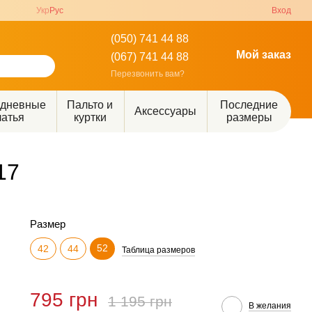
Укр
Рус
Вход
(050) 741 44 88
Мой заказ
(067) 741 44 88
Перезвонить вам?
едневные
Пальто и
Последние
Аксессуары
латья
куртки
размеры
17
Размер
52
42
44
Таблица размеров
795 грн
1 195 грн
В желания