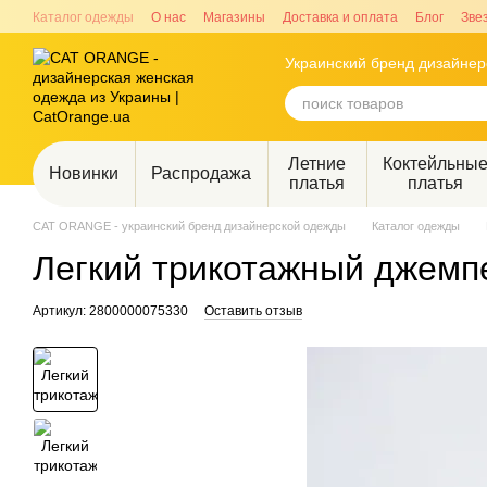
Перейти к основному контенту
Каталог одежды
О нас
Магазины
Доставка и оплата
Блог
Зве
Украинский бренд дизайне
Летние
Коктейльны
Новинки
Распродажа
платья
платья
CAT ORANGE - украинский бренд дизайнерской одежды
Каталог одежды
Легкий трикотажный джемпе
Артикул: 2800000075330
Оставить отзыв