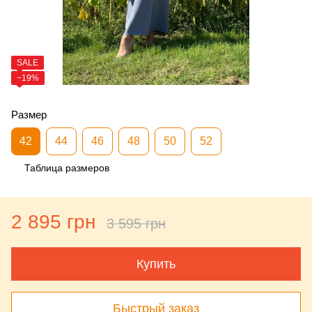
SALE
−19%
Размер
42
44
46
48
50
52
Таблица размеров
2 895 грн
3 595 грн
Купить
Быстрый заказ