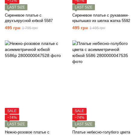
−72%
−67%
LAST SIZE
LAST SIZE
Сиреневое платье с
Сиреневое платье с рукавами-
двухъярусной юбкой 5587
крылышко из шелка жатка 5592
495 грн
495 грн
1 795 грн
1 495 грн
SALE
SALE
−74%
−74%
LAST SIZE
LAST SIZE
Нежно-розовое платье с
Платье небесно-голубого цвета