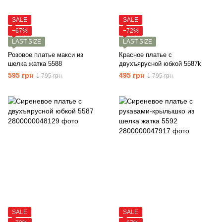
SALE
SALE
−67%
−72%
LAST SIZE
LAST SIZE
Розовое платье макси из
Красное платье с
шелка жатка 5588
двухъярусной юбкой 5587k
595 грн
495 грн
1 795 грн
1 795 грн
SALE
SALE