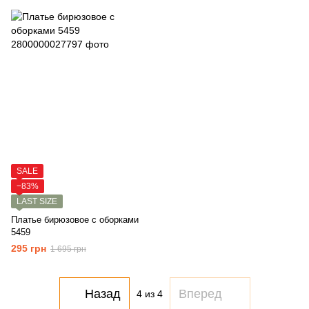
SALE
−83%
LAST SIZE
Платье бирюзовое с оборками
5459
295 грн
1 695 грн
Назад
Вперед
4
из 4