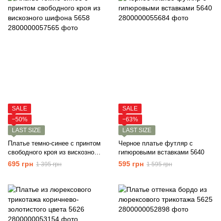
SALE
SALE
−50%
−63%
LAST SIZE
LAST SIZE
Платье темно-синее с принтом
Черное платье футляр с
свободного кроя из вискозного
гипюровыми вставками 5640
шифона 5658
695 грн
595 грн
1 395 грн
1 595 грн