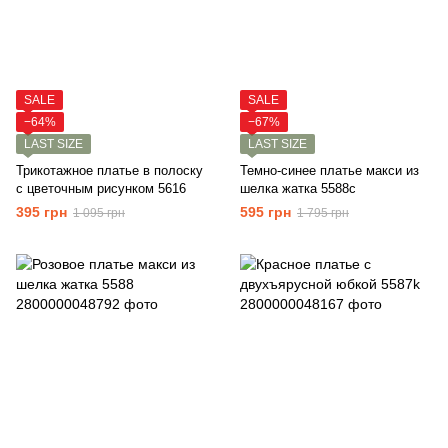
SALE
SALE
−64%
−67%
LAST SIZE
LAST SIZE
Трикотажное платье в полоску
Темно-синее платье макси из
с цветочным рисунком 5616
шелка жатка 5588c
395 грн
595 грн
1 095 грн
1 795 грн