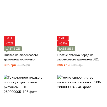
SALE
SALE
−72%
−57%
LAST SIZE
LAST SIZE
Платье из люрексового
Платье оттенка бордо из
трикотажа коричнево-
люрексового трикотажа 5625
золотистого цвета 5626
395 грн
595 грн
1 395 грн
1 395 грн