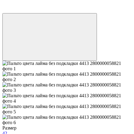
−33%
LAST SIZE
Размер
42