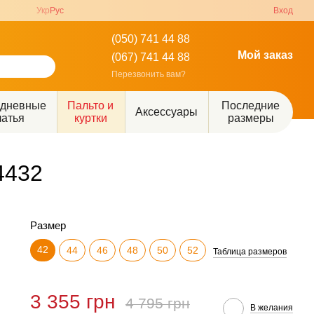
Укр
Рус
Вход
(050) 741 44 88
Мой заказ
(067) 741 44 88
Перезвонить вам?
едневные
Пальто и
Последние
Аксессуары
латья
куртки
размеры
4432
Размер
42
44
46
48
50
52
Таблица размеров
3 355 грн
4 795 грн
В желания