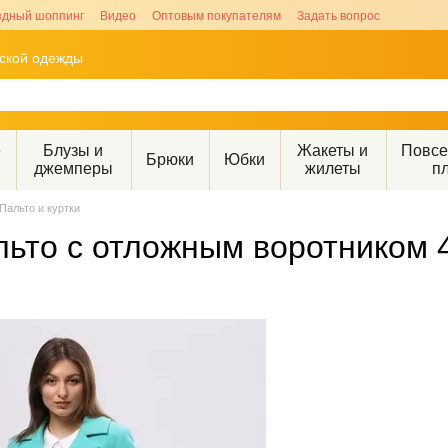
здный шоппинг
Видео
Оптовым покупателям
Задать вопрос
рской одежды
е
Блузы и
Жакеты и
Повс
Брюки
Юбки
джемперы
жилеты
п
Пальто и куртки
льто с отложным воротником 