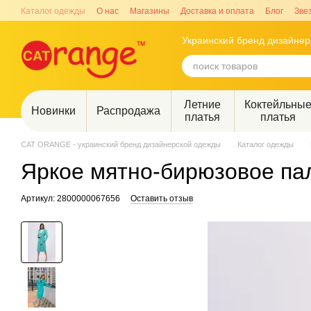
Перейти к основному контенту
Каталог одежды
О нас
Магазины
Доставка и оплата
Блог
Зве
Украинский бренд дизайне
Летние
Коктейльны
Новинки
Распродажа
платья
платья
CAT ORANGE - украинский бренд дизайнерской одежды
Каталог одежды
Яркое мятно-бирюзовое па
Артикул: 2800000067656
Оставить отзыв