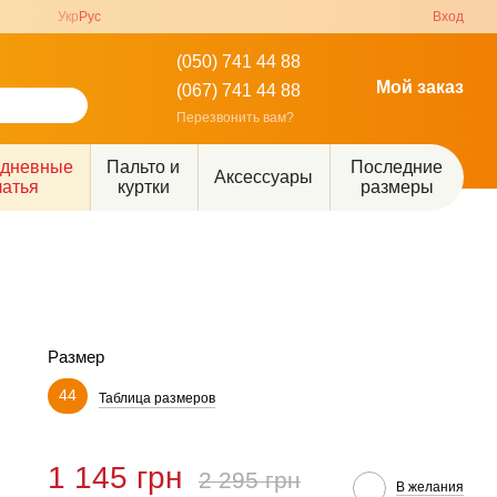
Укр
Рус
Вход
(050) 741 44 88
Мой заказ
(067) 741 44 88
Перезвонить вам?
едневные
Пальто и
Последние
Аксессуары
латья
куртки
размеры
Размер
44
Таблица размеров
1 145 грн
2 295 грн
В желания