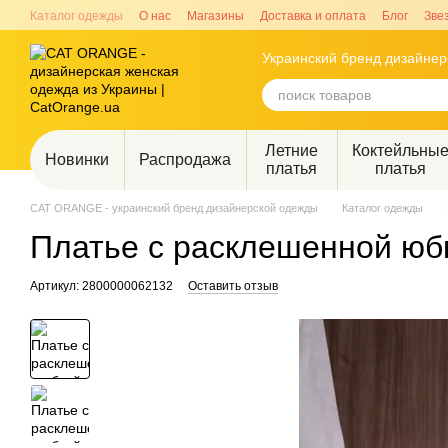
Перейти к основному контенту
Каталог одежды
О нас
Магазины
Доставка и оплата
Блог
Зве
Украинский бренд дизайне
Летние
Коктейльны
Новинки
Распродажа
платья
платья
CAT ORANGE - украинский бренд дизайнерской одежды
Каталог одежды
Платье с расклешенной юб
Артикул: 2800000062132
Оставить отзыв