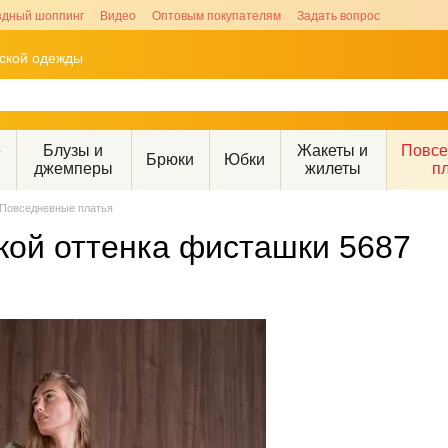
здный шоппинг
Видео
Оптовым покупателям
Задать вопрос
рской одежды
е
Блузы и
Жакеты и
Повс
Брюки
Юбки
джемперы
жилеты
п
Повседневные платья
кой оттенка фисташки 5687