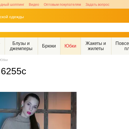
здный шоппинг
Видео
Оптовым покупателям
Задать вопрос
рской одежды
е
Блузы и
Жакеты и
Повс
Брюки
Юбки
джемперы
жилеты
п
Юбки
 6255c