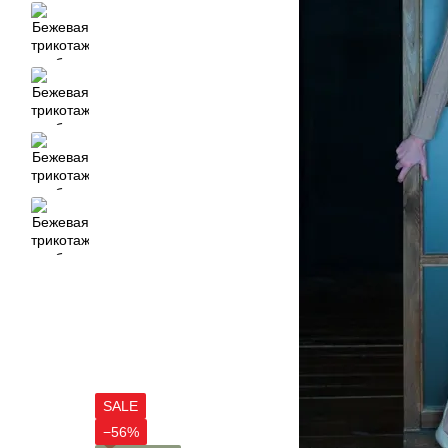
SALE
−56%