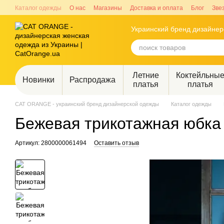
Перейти к основному контенту
Каталог одежды
О нас
Магазины
Доставка и оплата
Блог
Зве
Украинский бренд дизайне
Летние
Коктейльны
Новинки
Распродажа
платья
платья
CAT ORANGE - украинский бренд дизайнерской одежды
Каталог одежды
Бежевая трикотажная юбка
Артикул: 2800000061494
Оставить отзыв