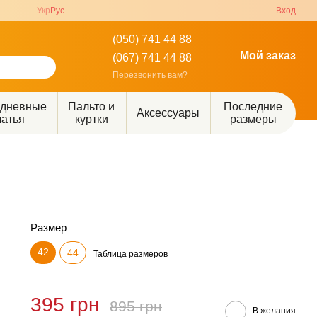
Укр
Рус
Вход
(050) 741 44 88
Мой заказ
(067) 741 44 88
Перезвонить вам?
едневные
Пальто и
Последние
Аксессуары
латья
куртки
размеры
Размер
42
44
Таблица размеров
395 грн
895 грн
В желания