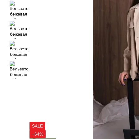
SALE
−64%