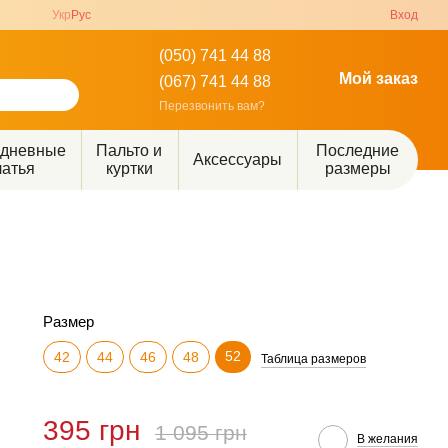
Укр
Рус
Вход
(050) 741 44 88
Мой заказ
(067) 741 44 88
Перезвонить вам?
едневные
Пальто и
Последние
Аксессуары
латья
куртки
размеры
Размер
52
42
44
46
48
Таблица размеров
395 грн
1 095 грн
В желания