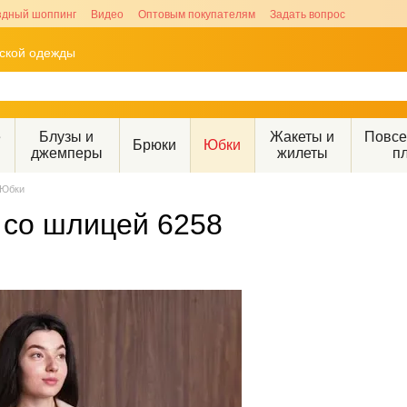
здный шоппинг
Видео
Оптовым покупателям
Задать вопрос
рской одежды
е
Блузы и
Жакеты и
Повс
Брюки
Юбки
джемперы
жилеты
п
Юбки
 со шлицей 6258