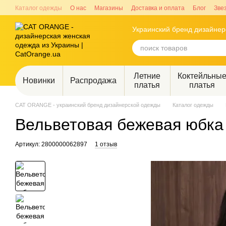
Перейти к основному контенту
Каталог одежды
О нас
Магазины
Доставка и оплата
Блог
Зве
Украинский бренд дизайне
Летние
Коктейльны
Новинки
Распродажа
платья
платья
CAT ORANGE - украинский бренд дизайнерской одежды
Каталог одежды
Вельветовая бежевая юбка
Артикул: 2800000062897
1 отзыв