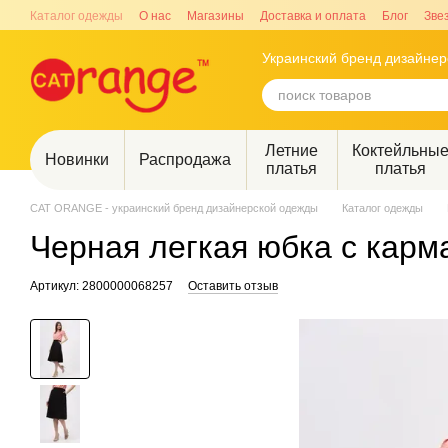
Перейти к основному контенту
Каталог одежды
О нас
Магазины
Доставка и оплата
Блог
Зве
Украинский бренд дизайне
Летние
Коктейльны
Новинки
Распродажа
платья
платья
CAT ORANGE - украинский бренд дизайнерской одежды
Каталог одежды
Черная легкая юбка с карм
Артикул: 2800000068257
Оставить отзыв