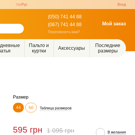
Укр
Рус
Вход
(050) 741 44 88
Мой заказ
(067) 741 44 88
Перезвонить вам?
едневные
Пальто и
Последние
Аксессуары
латья
куртки
размеры
Размер
44
50
Таблица размеров
595 грн
1 095 грн
В желания