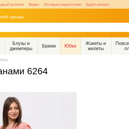
здный шоппинг
Видео
Оптовым покупателям
Задать вопрос
рской одежды
е
Блузы и
Жакеты и
Повс
Брюки
Юбки
джемперы
жилеты
п
Юбки
анами 6264