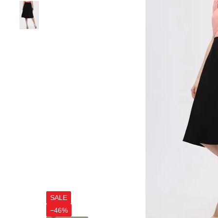
SALE
−46%