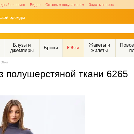
здный шоппинг
Видео
Оптовым покупателям
Задать вопрос
рской одежды
е
Блузы и
Жакеты и
Повс
Брюки
Юбки
джемперы
жилеты
п
Юбки
з полушерстяной ткани 6265