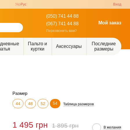
Укр
Рус
Вход
(050) 741 44 88
Мой заказ
(067) 741 44 88
Перезвонить вам?
едневные
Пальто и
Последние
Аксессуары
латья
куртки
размеры
Размер
54
44
48
52
Таблица размеров
1 495 грн
1 895 грн
В желания