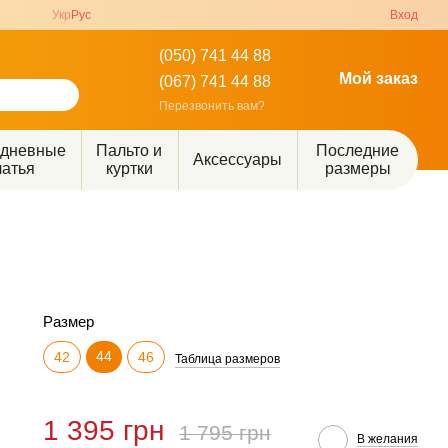
Укр
Рус
Вход
(050) 741 44 88
Мой заказ
(067) 741 44 88
Перезвонить вам?
едневные
Пальто и
Последние
Аксессуары
латья
куртки
размеры
Размер
44
42
46
Таблица размеров
1 395 грн
1 795 грн
В желания