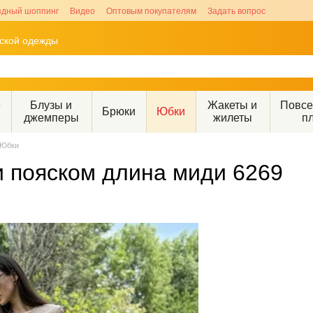
здный шоппинг
Видео
Оптовым покупателям
Задать вопрос
рской одежды
е
Блузы и
Жакеты и
Повс
Брюки
Юбки
джемперы
жилеты
п
Юбки
и пояском длина миди 6269