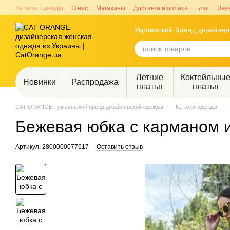
Перейти к основному контенту
Каталог одежды
О нас
Магазины
Доставка и оплата
Блог
Зве
Украинский бренд дизайне
Летние
Коктейльны
Новинки
Распродажа
платья
платья
CAT ORANGE - украинский бренд дизайнерской одежды
Каталог одежды
Бежевая юбка с карманом 
Артикул: 2800000077617
Оставить отзыв