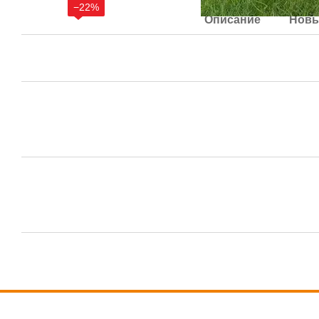
−22%
Описание
Новы