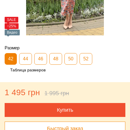
SALE
−25%
Видео
Размер
42
44
46
48
50
52
Таблица размеров
1 495 грн
1 995 грн
Купить
Быстрый заказ