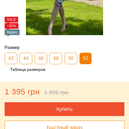
SALE
−30%
Видео
Размер
42
44
46
48
50
52
Таблица размеров
1 395 грн
1 995 грн
Купить
Быстрый заказ