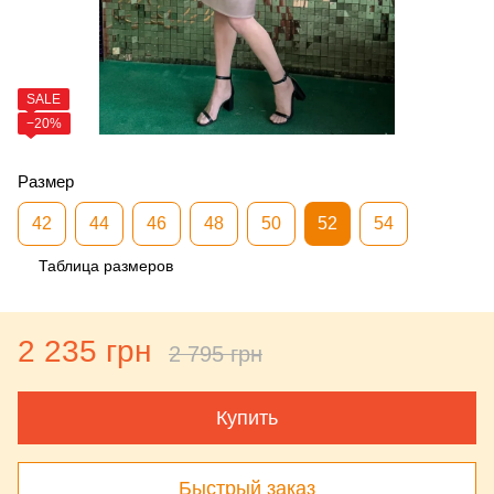
SALE
−20%
Размер
42
44
46
48
50
52
54
Таблица размеров
2 235 грн
2 795 грн
Купить
Быстрый заказ