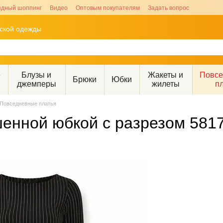
здный шоппинг
Видео
Оптовым покупателям
Задать вопрос
рской одежды
е
Блузы и
Жакеты и
Повс
Брюки
Юбки
джемперы
жилеты
п
Повседневные платья
шенной юбкой с разрезом 581