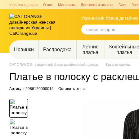
Перейти к основному контенту
Каталог одежды
О нас
Магазины
Доставка и оплата
Блог
Зве
Украинский бренд дизайне
Летние
Коктейльны
Новинки
Распродажа
платья
платья
CAT ORANGE - украинский бренд дизайнерской одежды
Каталог одежды
Платье в полоску с раскле
Артикул: 2986120000015
Оставить отзыв