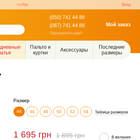
Укр
Рус
Вход
(050) 741 44 88
Мой заказ
(067) 741 44 88
Перезвонить вам?
едневные
Пальто и
Последние
Аксессуары
латья
куртки
размеры
7
Размер
44
46
48
50
52
54
Таблица размеров
1 695 грн
1 895 грн
В желания