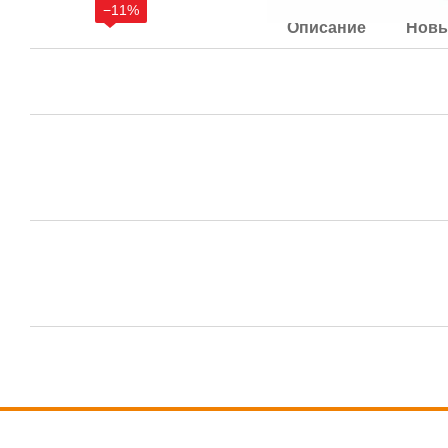
−11%
Описание
Новы