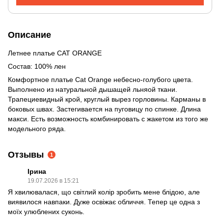
Описание
Летнее платье CAT ORANGE
Состав: 100% лен
Комфортное платье Cat Orange небесно-голубого цвета.
Выполнено из натуральной дышащей льняой ткани.
Трапециевидный крой, круглый вырез горловины. Карманы в
боковых швах. Застегивается на пуговицу по спинке. Длина
макси. Есть возможность комбинировать с жакетом из того же
модельного ряда.
Отзывы
1
Ірина
19.07.2026 в 15:21
Я хвилювалася, що світлий колір зробить мене блідою, але
виявилося навпаки. Дуже освіжає обличчя. Тепер це одна з
моїх улюблених суконь.