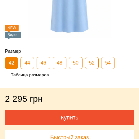
NEW
Видео
Размер
42
44
46
48
50
52
54
Таблица размеров
2 295 грн
Купить
Быстрый заказ