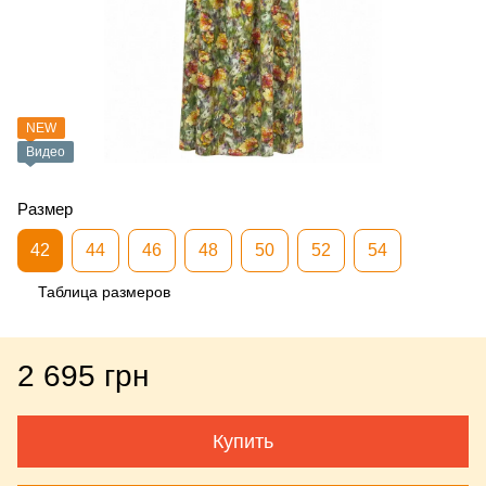
NEW
Видео
Размер
42
44
46
48
50
52
54
Таблица размеров
2 695 грн
Купить