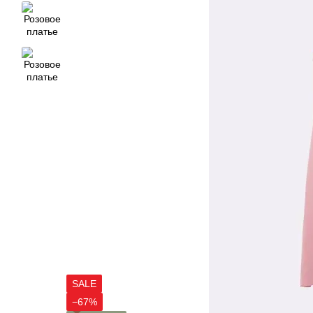
SALE
−67%