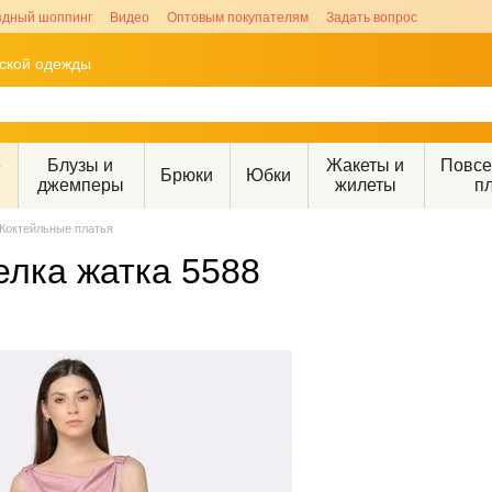
здный шоппинг
Видео
Оптовым покупателям
Задать вопрос
рской одежды
е
Блузы и
Жакеты и
Повс
Брюки
Юбки
джемперы
жилеты
п
Коктейльные платья
елка жатка 5588