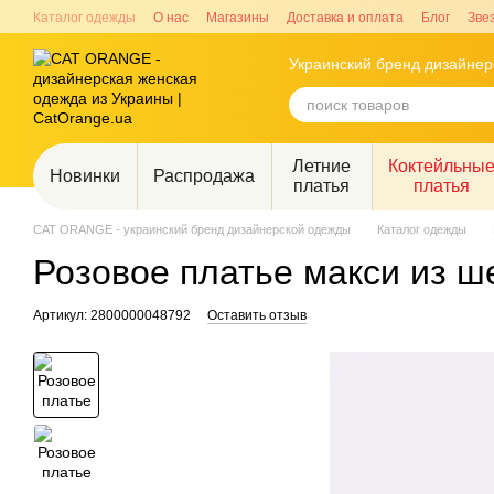
Перейти к основному контенту
Каталог одежды
О нас
Магазины
Доставка и оплата
Блог
Зве
Украинский бренд дизайне
Летние
Коктейльны
Новинки
Распродажа
платья
платья
CAT ORANGE - украинский бренд дизайнерской одежды
Каталог одежды
Розовое платье макси из ш
Артикул: 2800000048792
Оставить отзыв