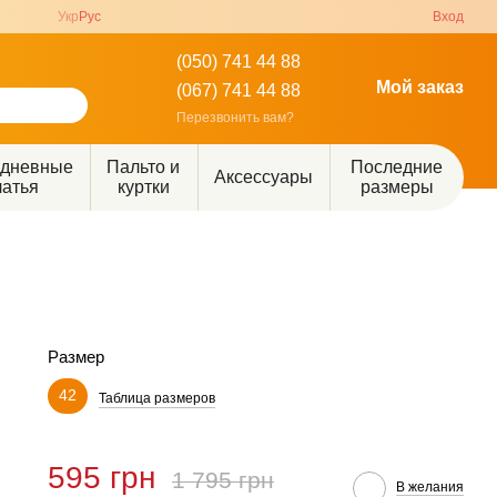
Укр
Рус
Вход
(050) 741 44 88
Мой заказ
(067) 741 44 88
Перезвонить вам?
едневные
Пальто и
Последние
Аксессуары
латья
куртки
размеры
Размер
42
Таблица размеров
595 грн
1 795 грн
В желания